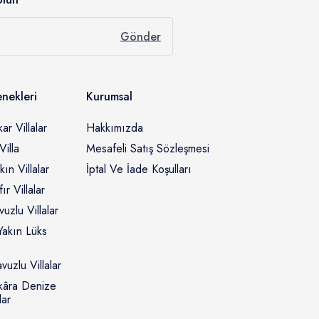
Gönder
enekleri
Kurumsal
r Villalar
Hakkımızda
illa
Mesafeli Satış Sözleşmesi
ın Villalar
İptal Ve İade Koşulları
r Villalar
zlu Villalar
akın Lüks
vuzlu Villalar
kâra Denize
lar