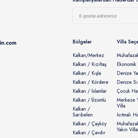
Bölgeler
Villa Seç
cin.com
Kalkan/merkez
Muhafazaka
ş
Kalkan / Kızıltaş
Ekonomik V
Kalkan / Kışla
Denize Yak
Kalkan / Kördere
Denize Sıfı
Kalkan / İslamlar
Çocuk Havu
Kalkan / Üzümlü
Merkeze Y
Villa
Kalkan /
Sarıbelen
Isıtmalı Ha
Kalkan / Çayköy
Muhafaza
Yakın Villa
Kalkan / Çavdır